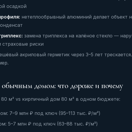
ой осадкой
профиля:
нетеплообрывный алюминий делает объект 
конденсат
триплекс:
замена триплекса на калёное стекло — нар
 страховые риски
шёвый акриловый герметик через 3–5 лет трескается.
мер.
 обычным домом: что дороже и почему
80 м² vs кирпичный дом 80 м² в одном бюджете:
м: 7–9 млн ₽ под ключ (95–113 тыс. ₽/м²)
м: 5–7 млн ₽ под ключ (63–88 тыс. ₽/м²)