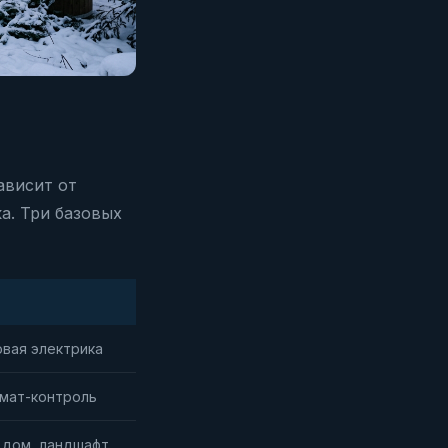
ависит от
а. Три базовых
овая электрика
лимат-контроль
й дом, ландшафт