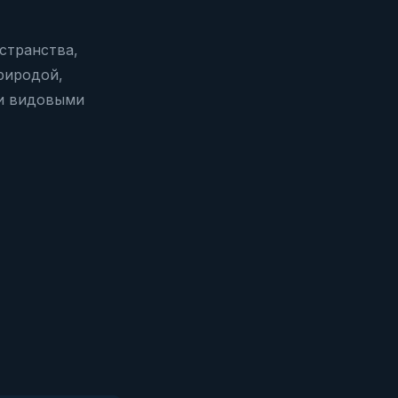
странства,
риродой,
ми видовыми