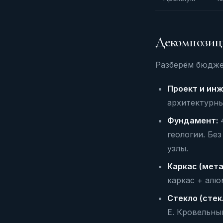
Декомпозици
Разберём бюджет
Проект и инж
архитектурны
Фундамент:
4
геологии. Бе
узлы.
Каркас (мета
каркас + алю
Стекло (стек
E. Кровельны