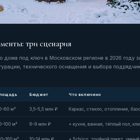
менты: три сценария
о дома под ключ в Московском регионе в 2026 году з
урации, технического оснащения и выбора подрядчик
лощадь
Бюджет
Что включено
0–60 м²
3,5–5,5 млн ₽
Каркас, стекло, отопление, баз
0–100 м²
6–9 млн ₽
+ кухня, ванная, тёплый пол, к
00–160 м²
10–14 млн ₽
+ Schüco, тройной пакет, умны