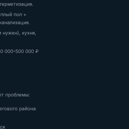
 герметизация.
ёплый пол +
канализация.
 нужен), кухня,
0 000–500 000 ₽
ёт проблемы:
негового района
ся