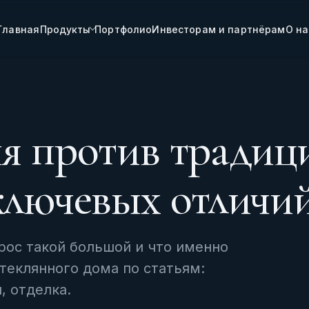
Главная
Продукты
Портфолио
Инвесторам и партнёрам
О на
ня против тради
 ключевых отличи
рос такой большой и что именно
стеклянного дома по статьям:
, отделка.