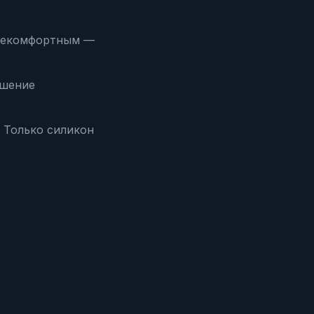
некомфортным —
ушение
 Только силикон