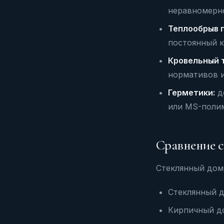
неравномерн
Теплообрыв 
постоянный 
Кровельный 
нормативов и
Герметики:
де
или MS-поли
Сравнение с
Стеклянный дом 
Стеклянный до
Кирпичный до