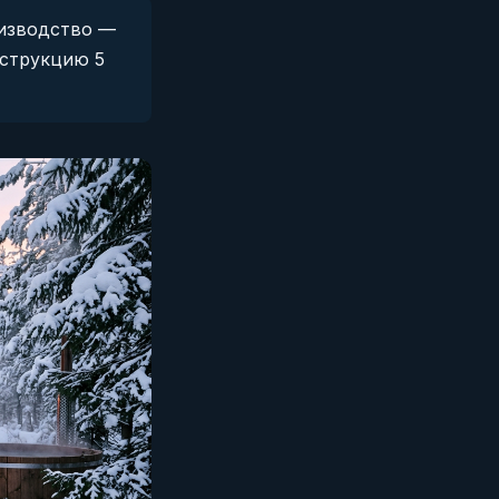
оизводство —
нструкцию 5