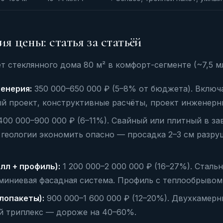
я цены: статья за статьёй
 стеклянного дома 80 м² в комфорт-сегменте (~7,5 мл
енерия:
350 000–650 000 ₽ (5–8% от бюджета). Включ
й проект, конструктивные расчёты, проект инженерн
00 000–900 000 ₽ (6–11%). Свайный или плитный в за
з геологии экономить опасно — просадка 2–3 см разр
лл + профиль):
1 200 000–2 000 000 ₽ (16–27%). Сталь
миниевая фасадная система. Профиль с теплообрывом 
лопакеты):
900 000–1 600 000 ₽ (12–20%). Двухкамерн
й триплекс — дороже на 40–60%.