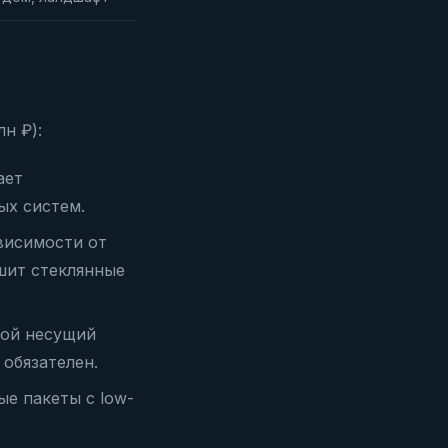
н ₽):
ает
ых систем.
висимости от
ушит стеклянные
ной несущий
обязателен.
ые пакеты с low-