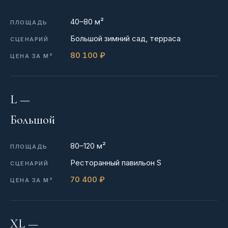
40–80 м²
Большой зимний сад, терраса
80 100 ₽
L —
Большой
80–120 м²
Ресторанный павильон S
70 400 ₽
XL —