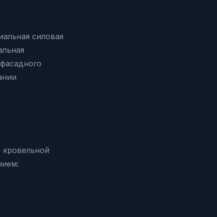
иальная силовая
альная
 фасадного
ании
ь кровельной
нием: