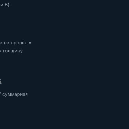
и B):
а на пролёт =
ую толщину
й
² суммарная