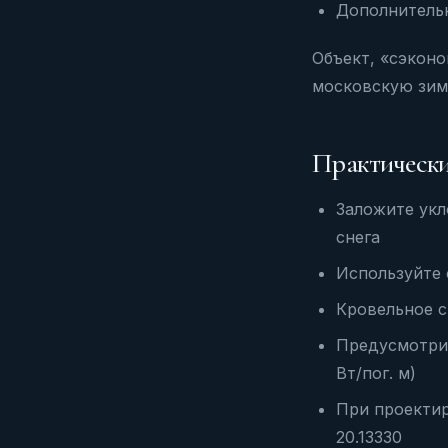
Дополнительн
Объект, «сэконо
московскую зим
Практическ
Заложите укл
снега
Используйте 
Кровельное ст
Предусмотрит
Вт/пог. м)
При проектир
20.13330