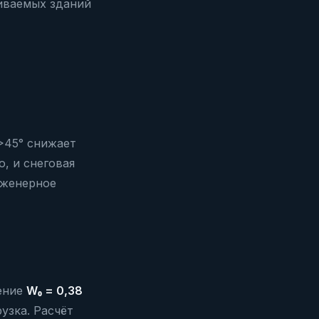
иваемых зданий
>45° снижает
о, и снеговая
инженерное
ение
W₀ = 0,38
узка. Расчёт