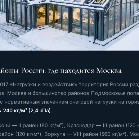
йоны России: где находится Москва
2017 «Нагрузки и воздействия» территория России раз
ов. Москва и большинство районов Подмосковья поп
с нормативным значением снеговой нагрузки на гори
= 240 кг/м² (2,4 кПа)
.
очи — II район (80 кг/м²), Краснодар — III район (120 к
район (120 кг/м²), Воркута — VIII район (560 кг/м²). М