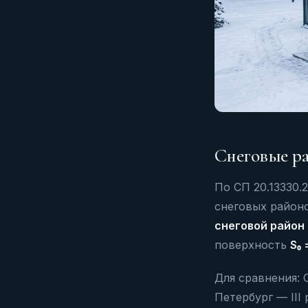
Снеговые ра
По СП 20.13330.
снеговых район
снеговой район
поверхность
S₀ 
Для сравнения: С
Петербург — III 