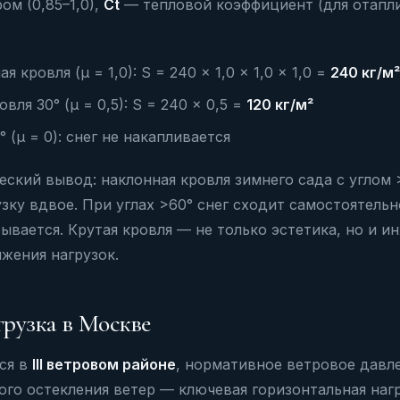
ом (0,85–1,0),
Ct
— тепловой коэффициент (для отапл
я кровля (µ = 1,0): S = 240 × 1,0 × 1,0 × 1,0 =
240 кг/м²
вля 30° (µ = 0,5): S = 240 × 0,5 =
120 кг/м²
 (µ = 0): снег не накапливается
ский вывод: наклонная кровля зимнего сада с углом 
зку вдвое. При углах >60° снег сходит самостоятельн
тывается. Крутая кровля — не только эстетика, но и 
жения нагрузок.
грузка в Москве
ся в
III ветровом районе
, нормативное ветровое давл
ого остекления ветер — ключевая горизонтальная нагр