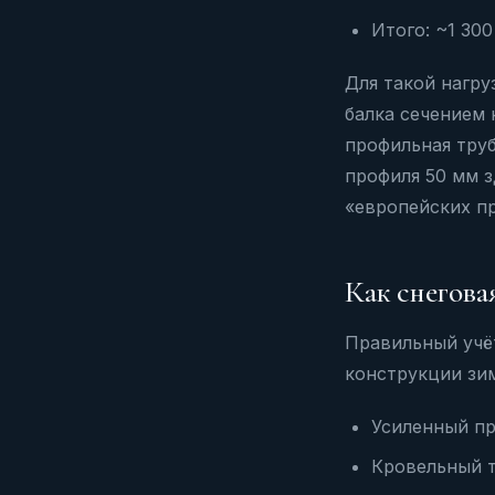
Итого: ~1 30
Для такой нагру
балка сечением 
профильная тру
профиля 50 мм 
«европейских п
Как снеговая
Правильный учёт
конструкции зи
Усиленный пр
Кровельный т