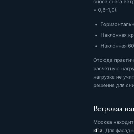
сноса снега ветр
= 0,8–1,0).
Горизонтальна
Наклонная кро
Наклонная 60°
Отсюда практиче
расчётную нагру
нагрузка не учи
решение для сни
Ветровая на
Москва находит
кПа
. Для фасадн