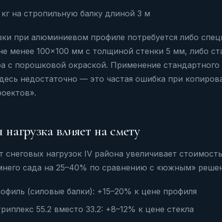
0 кг на стропильную балку длиной 3 м
зки при алюминиевом профиле потребуется либо спец
не менее 100×100 мм с толщиной стенки 5 мм, либо ст
ба с порошковой окраской. Применение стандартного
здесь недостаточно — это частая ошибка при копиров
роектов».
 нагрузка влияет на смету
 снеговых нагрузок IV района увеличивает стоимост
мнего сада на 25–40% по сравнению с «южным» реше
офиль (силовые балки): +15–20% к цене профиля
риплекс 55.2 вместо 33.2: +8–12% к цене стекла