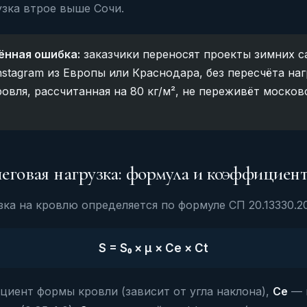
узка втрое выше Сочи.
ённая ошибка:
заказчики переносят проекты зимних с
nstagram из Европы или Краснодара, без пересчёта наг
ровля, рассчитанная на 80 кг/м², не переживёт москов
неговая нагрузка: формула и коэффициен
зка на кровлю определяется по формуле СП 20.13330.20
S = S₀ × µ × Ce × Ct
иент формы кровли (зависит от угла наклона),
Ce
— 