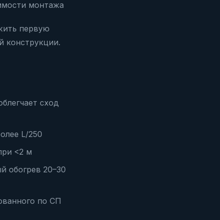
оимости монтажа
ежить первую
й конструкции.
облегчает сход
олее L/250
при <2 м
й обогрев 20–30
ованного по СП