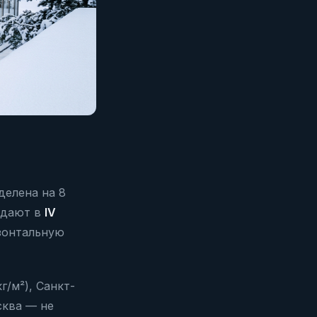
делена на 8
адают в
IV
зонтальную
г/м²), Санкт-
осква — не