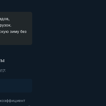
адов,
рузок.
скую зиму без
ты
17:
коэффициент