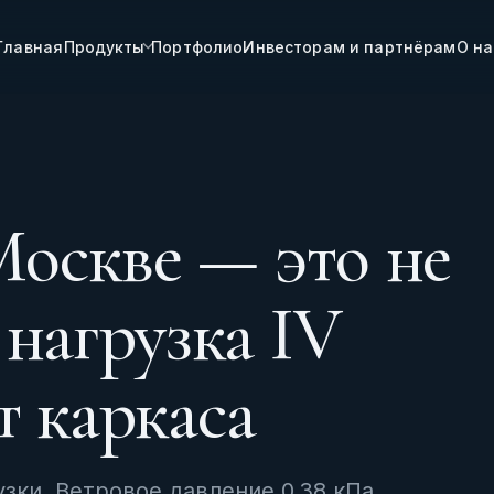
Главная
Продукты
Портфолио
Инвесторам и партнёрам
О на
Москве — это не
 нагрузка IV
т каркаса
зки. Ветровое давление 0,38 кПа.