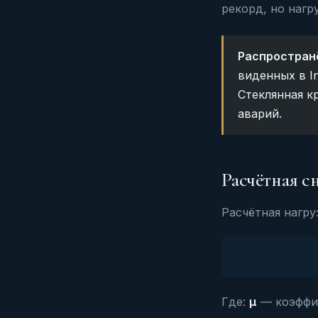
рекорд, но нагр
Распростран
виденных в I
Стеклянная к
аварий.
Расчётная с
Расчётная нагру
Где:
µ
— коэффиц