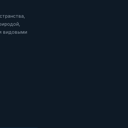
странства,
риродой,
ми видовыми