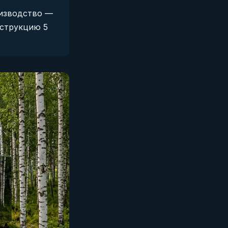
оизводство —
нструкцию 5