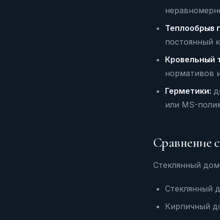
неравномерн
Теплообрыв 
постоянный 
Кровельный 
нормативов и
Герметики:
де
или MS-поли
Сравнение с
Стеклянный дом 
Стеклянный до
Кирпичный до