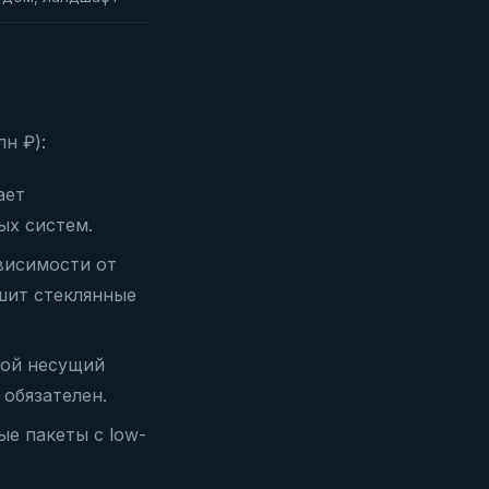
н ₽):
ает
ых систем.
висимости от
ушит стеклянные
ной несущий
обязателен.
ые пакеты с low-