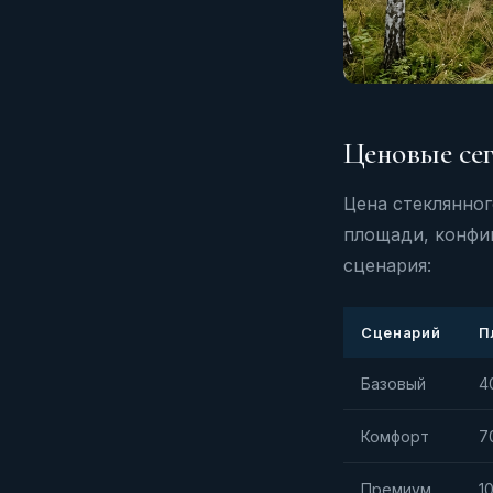
Ценовые сег
Цена стеклянног
площади, конфиг
сценария:
Сценарий
П
Базовый
4
Комфорт
7
Премиум
1