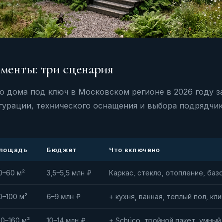
менты: три сценария
о дома под ключ в Московском регионе в 2026 году з
урации, технического оснащения и выбора подрядчик
лощадь
Бюджет
Что включено
0–60 м²
3,5–5,5 млн ₽
Каркас, стекло, отопление, баз
0–100 м²
6–9 млн ₽
+ кухня, ванная, тёплый пол, к
00–160 м²
10–14 млн ₽
+ Schüco, тройной пакет, умны