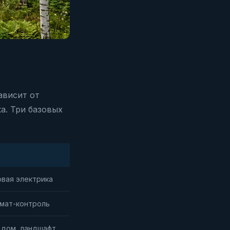
ависит от
а. Три базовых
овая электрика
лимат-контроль
й дом, ландшафт