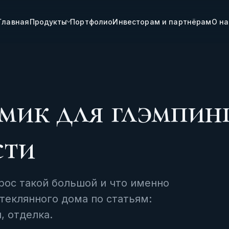
Главная
Продукты
Портфолио
Инвесторам и партнёрам
О на
мик для глэмпинг
сти
рос такой большой и что именно
стеклянного дома по статьям:
, отделка.