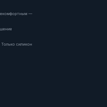
некомфортным —
ушение
 Только силикон