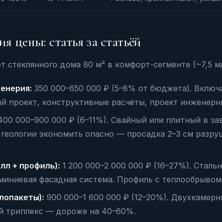
я цены: статья за статьёй
 стеклянного дома 80 м² в комфорт-сегменте (~7,5 мл
енерия:
350 000–650 000 ₽ (5–8% от бюджета). Включ
й проект, конструктивные расчёты, проект инженерн
00 000–900 000 ₽ (6–11%). Свайный или плитный в за
з геологии экономить опасно — просадка 2–3 см разр
лл + профиль):
1 200 000–2 000 000 ₽ (16–27%). Сталь
миниевая фасадная система. Профиль с теплообрывом 
лопакеты):
900 000–1 600 000 ₽ (12–20%). Двухкамерн
й триплекс — дороже на 40–60%.