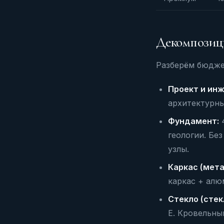
Декомпозици
Разберём бюджет
Проект и инж
архитектурны
Фундамент:
4
геологии. Бе
узлы.
Каркас (мета
каркас + алю
Стекло (стек
E. Кровельны