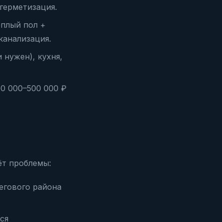
 герметизация.
ёплый пол +
канализация.
 нужен), кухня,
0 000–500 000 ₽
ёт проблемы:
негового района
ся