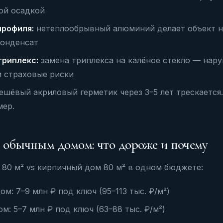
ой осадкой
профиля:
нетеплообрывный алюминий делает объект 
конденсат
триплекс:
замена триплекса на калёное стекло — нар
 страховые риски
шёвый акриловый герметик через 3–5 лет трескается.
мер.
 обычным домом: что дороже и почему
80 м² vs кирпичный дом 80 м² в одном бюджете:
м: 7–9 млн ₽ под ключ (95–113 тыс. ₽/м²)
м: 5–7 млн ₽ под ключ (63–88 тыс. ₽/м²)